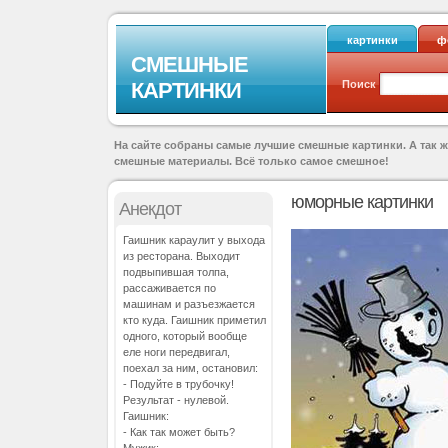
картинки
ф
СМЕШНЫЕ
Поиск
КАРТИНКИ
На сайте собраны самые лучшие смешные картинки. А так 
смешные материалы. Всё только самое смешное!
юморные картинки
Анекдот
Гаишник караулит у выхода
из ресторана. Выходит
подвыпившая толпа,
рассаживается по
машинам и разъезжается
кто куда. Гаишник приметил
одного, который вообще
еле ноги передвигал,
поехал за ним, остановил:
- Подуйте в трубочку!
Результат - нулевой.
Гаишник:
- Как так может быть?