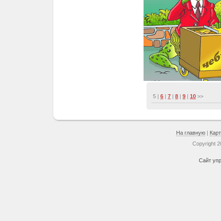
5 |
6
|
7
|
8
|
9
|
10
>>
На главную
|
Карт
Copyright 
Сайт уп